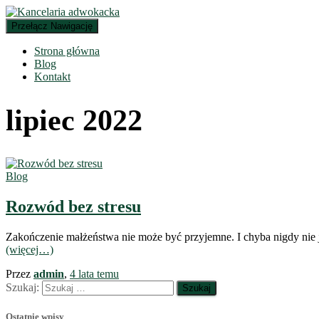
Przełącz Nawigację
Strona główna
Blog
Kontakt
lipiec 2022
Blog
Rozwód bez stresu
Zakończenie małżeństwa nie może być przyjemne. I chyba nigdy nie 
(więcej…)
Przez
admin
,
4 lata
temu
Szukaj:
Ostatnie wpisy