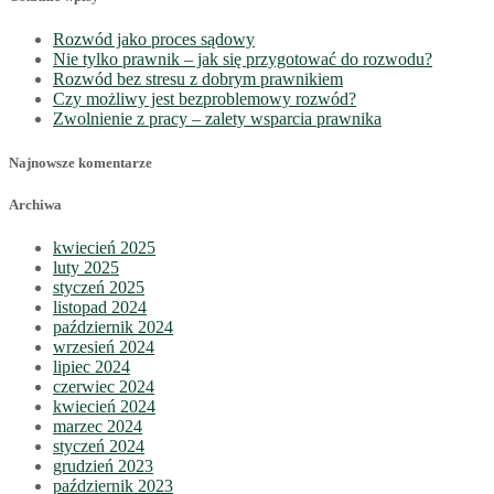
Rozwód jako proces sądowy
Nie tylko prawnik – jak się przygotować do rozwodu?
Rozwód bez stresu z dobrym prawnikiem
Czy możliwy jest bezproblemowy rozwód?
Zwolnienie z pracy – zalety wsparcia prawnika
Najnowsze komentarze
Archiwa
kwiecień 2025
luty 2025
styczeń 2025
listopad 2024
październik 2024
wrzesień 2024
lipiec 2024
czerwiec 2024
kwiecień 2024
marzec 2024
styczeń 2024
grudzień 2023
październik 2023